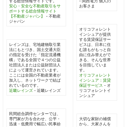
する総合情報サイトです。
- 関西電力 個人の
安心・安全な不動産取引をサ
お客さま
ポートする総合情報サイト
【不動産ジャパン】
- 不動産
ジャパン
オリコフォレント
インシュアが提供
する賃貸保証サー
レインズは、宅地建物取引業
ビスは、日本に住
法にもとづき、国土交通大臣
む誰もがもっと自
の指定を受けた「指定流通機
由に住み替えがで
構」である全国で４つの公益
きる、そんな世界
社団法人または公益財団法人
を目指していま
によって運営されています。
す。
ここには全国の不動産業者が
オリコフォレント
加入し、ネットワークで結ば
インシュア：賃貸
れているのです。
保証サービス
- オ
近畿レインズ
- 近畿レインズ
リコフォレントイ
ンシュア
民間総合調停センターでは、
専門家が力を合わせ、公平・
大切な家財の補償
迅速・低費用で幅広い民事紛
から、大家さんを