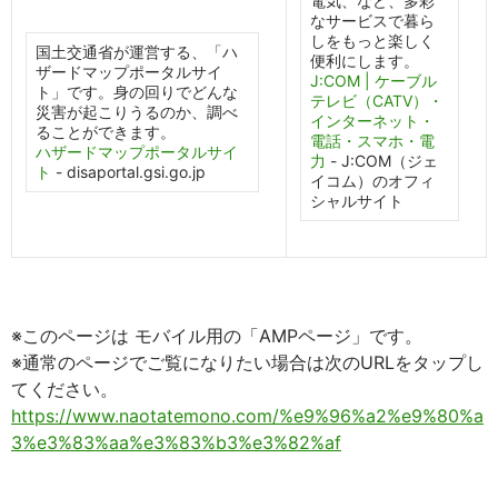
電気、など、多彩
なサービスで暮ら
しをもっと楽しく
国土交通省が運営する、「ハ
便利にします。
ザードマップポータルサイ
J:COM | ケーブル
ト」です。身の回りでどんな
テレビ（CATV）・
災害が起こりうるのか、調べ
インターネット・
ることができます。
電話・スマホ・電
ハザードマップポータルサイ
力
- J:COM（ジェ
ト
- disaportal.gsi.go.jp
イコム）のオフィ
シャルサイト
※このページは モバイル用の「AMPページ」です。
※通常のページでご覧になりたい場合は次のURLをタップし
てください。
https://www.naotatemono.com/%e9%96%a2%e9%80%a
3%e3%83%aa%e3%83%b3%e3%82%af