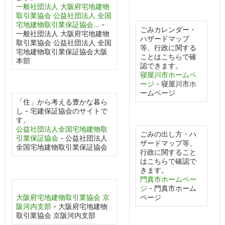
一般社団法人 大阪府宅地建物
取引業協会 公益社団法人 全国
宅地建物取引業保証協会...
-
ごみカレンダー・
一般社団法人 大阪府宅地建物
ハザードマップ
取引業協会 公益社団法人 全国
等、行政に関する
宅地建物取引業保証協会大阪
ことはこちらで確
本部
認できます。
寝屋川市ホームペ
ージ
- 寝屋川市ホ
ームページ
「住」から考える豊かな暮ら
し - 宅建保証協会のサイトで
す。
公益社団法人全国宅地建物取
ごみの出し方・ハ
引業保証協会
- 公益社団法人
ザードマップ等、
全国宅地建物取引業保証協会
行政に関すること
はこちらで確認で
きます。
門真市ホームペー
ジ
- 門真市ホーム
大阪府宅地建物取引業協会 京
ページ
阪河内支部
- 大阪府宅地建物
取引業協会 京阪河内支部