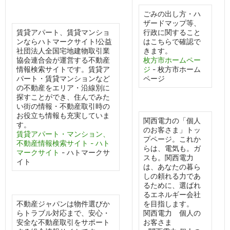
ごみの出し方・ハ
ザードマップ等、
賃貸アパート、賃貸マンショ
行政に関すること
ンならハトマークサイト!公益
はこちらで確認で
社団法人全国宅地建物取引業
きます。
協会連合会が運営する不動産
枚方市ホームペー
情報検索サイトです。賃貸ア
ジ
- 枚方市ホーム
パート・賃貸マンションなど
ページ
の不動産をエリア・沿線別に
探すことができ、住んでみた
い街の情報・不動産取引時の
お役立ち情報も充実していま
関西電力の「個人
す。
のお客さま」トッ
賃貸アパート・マンション、
プページ。これか
不動産情報検索サイト - ハト
らは、電気も。ガ
マークサイト
- ハトマークサ
スも。関西電力
イト
は、あなたの暮ら
しの頼れる力であ
るために、選ばれ
るエネルギー会社
不動産ジャパンは物件選びか
を目指します。
らトラブル対応まで、安心・
関西電力 個人の
安全な不動産取引をサポート
お客さま