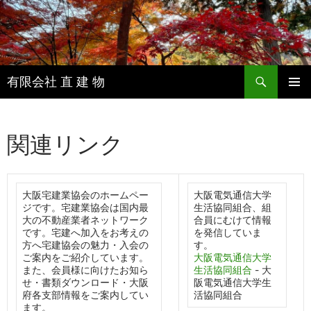
有限会社 直 建 物
コ
メインメ
ン
ニュー
テ
関連リンク
ン
ツ
へ
ス
大阪宅建業協会のホームペー
大阪電気通信大学
キ
ジです。宅建業協会は国内最
生活協同組合、組
ッ
大の不動産業者ネットワーク
合員にむけて情報
プ
です。宅建へ加入をお考えの
を発信していま
方へ宅建協会の魅力・入会の
す。
ご案内をご紹介しています。
大阪電気通信大学
また、会員様に向けたお知ら
生活協同組合
- 大
せ・書類ダウンロード・大阪
阪電気通信大学生
府各支部情報をご案内してい
活協同組合
ます。