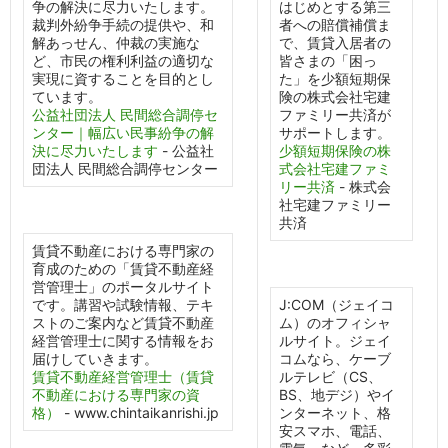
争の解決に尽力いたします。
はじめとする第三
裁判外紛争手続の提供や、和
者への賠償補償ま
解あっせん、仲裁の実施な
で、賃貸入居者の
ど、市民の権利利益の適切な
皆さまの「困っ
実現に資することを目的とし
た」を少額短期保
ています。
険の株式会社宅建
公益社団法人 民間総合調停セ
ファミリー共済が
ンター｜幅広い民事紛争の解
サポートします。
決に尽力いたします
- 公益社
少額短期保険の株
団法人 民間総合調停センター
式会社宅建ファミ
リー共済
- 株式会
社宅建ファミリー
共済
賃貸不動産における専門家の
育成のための「賃貸不動産経
営管理士」のポータルサイト
です。講習や試験情報、テキ
J:COM（ジェイコ
ストのご案内など賃貸不動産
ム）のオフィシャ
経営管理士に関する情報をお
ルサイト。ジェイ
届けしていきます。
コムなら、ケーブ
賃貸不動産経営管理士（賃貸
ルテレビ（CS、
不動産における専門家の資
BS、地デジ）やイ
格）
- www.chintaikanrishi.jp
ンターネット、格
安スマホ、電話、